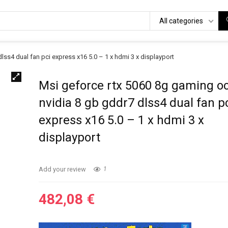
All categories
lss4 dual fan pci express x16 5.0 – 1 x hdmi 3 x displayport
Msi geforce rtx 5060 8g gaming o
nvidia 8 gb gddr7 dlss4 dual fan p
express x16 5.0 – 1 x hdmi 3 x
displayport
Add your review
1
482,08
€