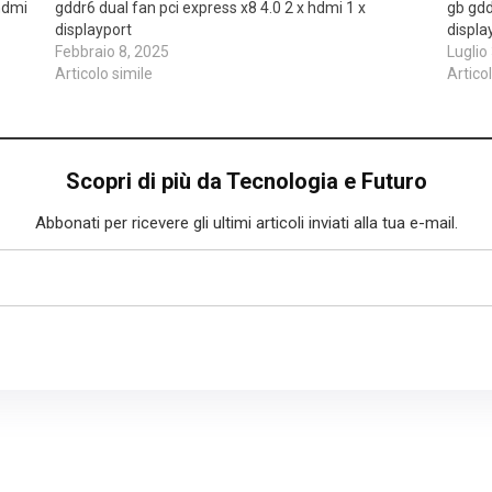
 hdmi
gddr6 dual fan pci express x8 4.0 2 x hdmi 1 x
gb gdd
displayport
displa
Febbraio 8, 2025
Luglio
Articolo simile
Artico
Scopri di più da Tecnologia e Futuro
Abbonati per ricevere gli ultimi articoli inviati alla tua e-mail.