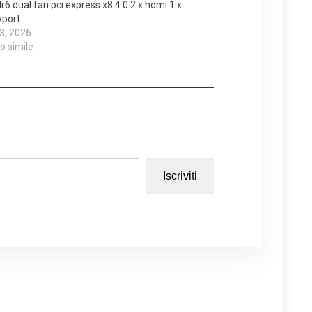
r6 dual fan pci express x8 4.0 2 x hdmi 1 x
yport
 3, 2026
lo simile
Iscriviti