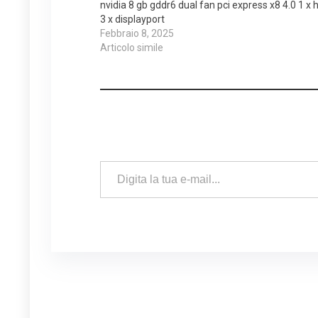
nvidia 8 gb gddr6 dual fan pci express x8 4.0 1 x
3 x displayport
Febbraio 8, 2025
Articolo simile
Digita la tua e-mail...