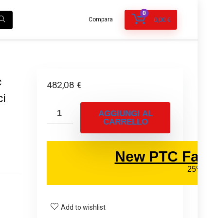
0
Compara
0,00
€
c
482,08
€
ci
AGGIUNGI AL
CARRELLO
Add to wishlist