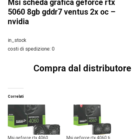
Msi scheda grafica geforce rtx
5060 8gb gddr7 ventus 2x oc –
nvidia
in_stock
costi di spedizione: 0
Compra dal distributore
Correlati
Msi geforce rtx 4060
Msi geforce rtx 4060 ti