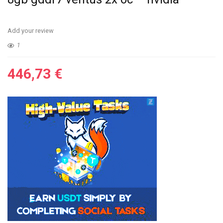
Add your review
1
446,73
€