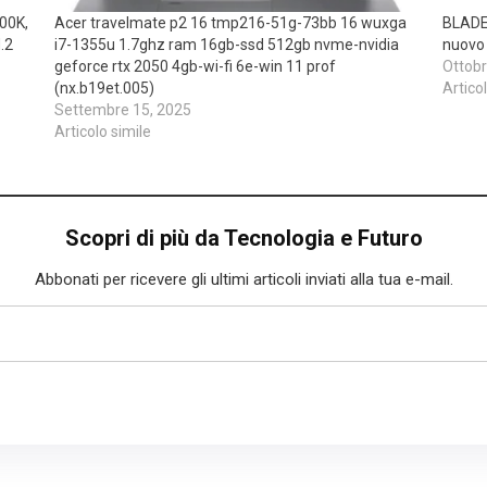
900K,
Acer travelmate p2 16 tmp216-51g-73bb 16 wuxga
BLADE
.2
i7-1355u 1.7ghz ram 16gb-ssd 512gb nvme-nvidia
nuovo
geforce rtx 2050 4gb-wi-fi 6e-win 11 prof
Ottobr
(nx.b19et.005)
Artico
Settembre 15, 2025
Articolo simile
Scopri di più da Tecnologia e Futuro
Abbonati per ricevere gli ultimi articoli inviati alla tua e-mail.