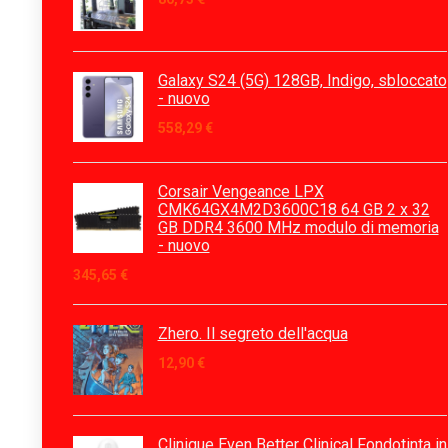
Galaxy S24 (5G) 128GB, Indigo, sbloccato
- nuovo
558,29
€
Corsair Vengeance LPX
CMK64GX4M2D3600C18 64 GB 2 x 32
GB DDR4 3600 MHz modulo di memoria
- nuovo
345,65
€
Zhero. Il segreto dell'acqua
12,90
€
Clinique Even Better Clinical Fondotinta in