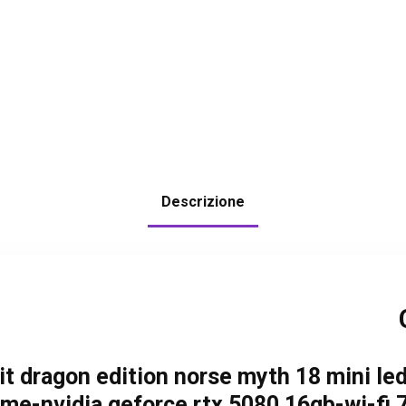
Descrizione
t dragon edition norse myth 18 mini led 
e-nvidia geforce rtx 5080 16gb-wi-fi 7