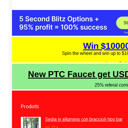
Prodotti
Sedia in alluminio con braccioli tipo bar
86,73
€