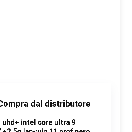
Compra dal distributore
uhd+ intel core ultra 9
 +2.5g lan-win 11 prof nero