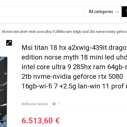
All categories
 18 mini led uhd+ intel core ultra 9 285hx ram 64gb-ssd 2tb nvme-nvidia geforce
Msi titan 18 hx a2xwig-439it drag
edition norse myth 18 mini led uh
intel core ultra 9 285hx ram 64gb-
2tb nvme-nvidia geforce rtx 5080
16gb-wi-fi 7 +2.5g lan-win 11 prof
Add your review
1
6.513,60
€