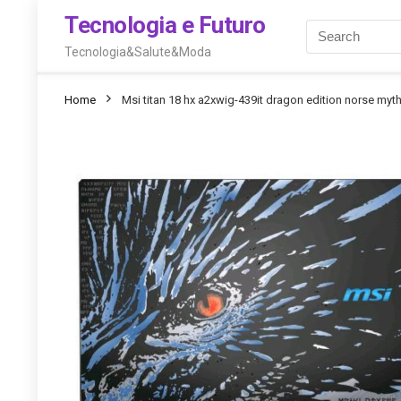
Tecnologia e Futuro
Tecnologia&Salute&Moda
Home
Msi titan 18 hx a2xwig-439it dragon edition norse myth