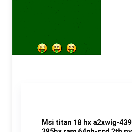
Msi titan 18 hx a2xwig-439i
285hx ram 64gb-ssd 2tb nvm