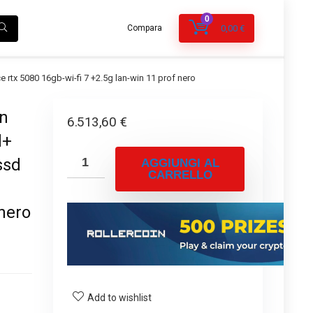
0
Compara
0,00
€
 rtx 5080 16gb-wi-fi 7 +2.5g lan-win 11 prof nero
on
6.513,60
€
d+
ssd
AGGIUNGI AL
CARRELLO
 nero
Add to wishlist