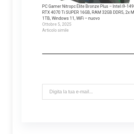
PC Gamer Nitropc Élite Bronze Plus – Intel i9-14
RTX 4070 Ti SUPER 16GB, RAM 32GB DDR5, 2x M
1TB, Windows 11, WiFi – nuovo
Ottobre 5, 2025
Articolo simile
Digita la tua e-mail...