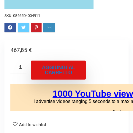
SKU:
0846504004911
467,85
€
AGGIUNGI AL
CARRELLO
Add to wishlist