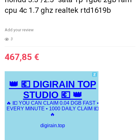
cpu 4c 1.7 ghz realtek rtd1619b
Add your review
3
467,85
€