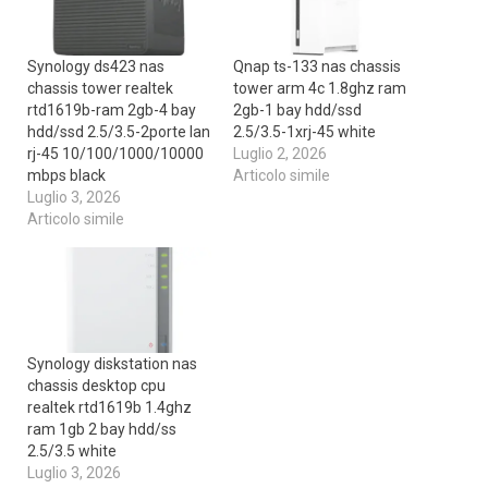
Synology ds423 nas
Qnap ts-133 nas chassis
chassis tower realtek
tower arm 4c 1.8ghz ram
rtd1619b-ram 2gb-4 bay
2gb-1 bay hdd/ssd
hdd/ssd 2.5/3.5-2porte lan
2.5/3.5-1xrj-45 white
rj-45 10/100/1000/10000
Luglio 2, 2026
mbps black
Articolo simile
Luglio 3, 2026
Articolo simile
Synology diskstation nas
chassis desktop cpu
realtek rtd1619b 1.4ghz
ram 1gb 2 bay hdd/ss
2.5/3.5 white
Luglio 3, 2026