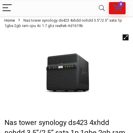
0
Home
Nas tower synology ds423 4xhdd nohdd 3.5“/2.5“ sata 1p
1gbe 2gb ram cpu 4c 1.7 ghz realtek rtd1619b
Nas tower synology ds423 4xhdd
nohdd 3.5“/2.5“ sata 1p 1gbe 2gb ram