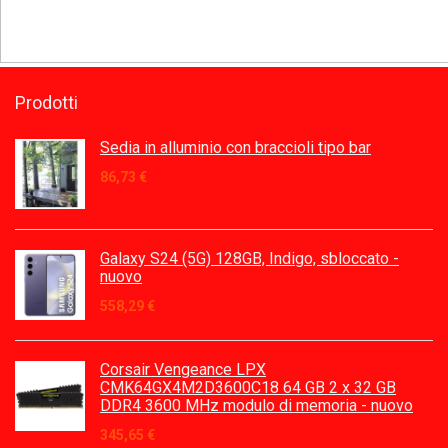
Prodotti
Sedia in alluminio con braccioli tipo bar
86,73
€
Galaxy S24 (5G) 128GB, Indigo, sbloccato -
nuovo
558,29
€
Corsair Vengeance LPX
CMK64GX4M2D3600C18 64 GB 2 x 32 GB
DDR4 3600 MHz modulo di memoria - nuovo
345,65
€