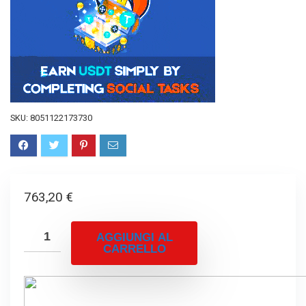
SKU:
8051122173730
763,20
€
AGGIUNGI AL
CARRELLO