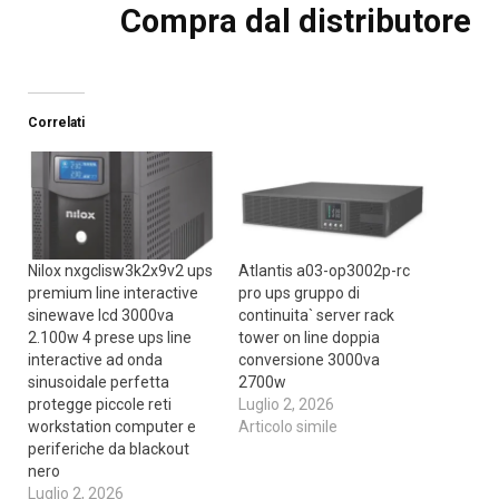
Compra dal distributore
Correlati
Nilox nxgclisw3k2x9v2 ups
Atlantis a03-op3002p-rc
premium line interactive
pro ups gruppo di
sinewave lcd 3000va
continuita` server rack
2.100w 4 prese ups line
tower on line doppia
interactive ad onda
conversione 3000va
sinusoidale perfetta
2700w
protegge piccole reti
Luglio 2, 2026
workstation computer e
Articolo simile
periferiche da blackout
nero
Luglio 2, 2026