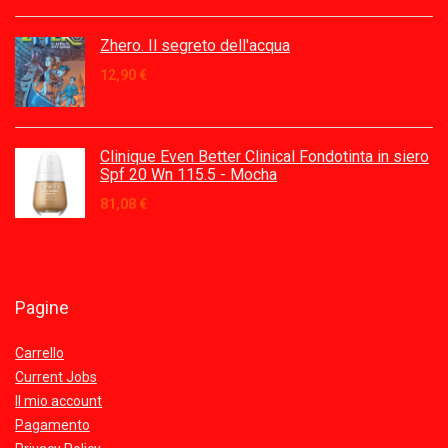
Zhero. Il segreto dell'acqua
12,90
€
Clinique Even Better Clinical Fondotinta in siero
Spf 20 Wn 115.5 - Mocha
81,08
€
Pagine
Carrello
Current Jobs
Il mio account
Pagamento