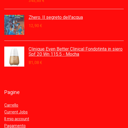
345,65
€
Zhero. Il segreto dell'acqua
12,90
€
Clinique Even Better Clinical Fondotinta in siero
Spf 20 Wn 115.5 - Mocha
81,08
€
Pagine
Carrello
Current Jobs
Il mio account
Pagamento