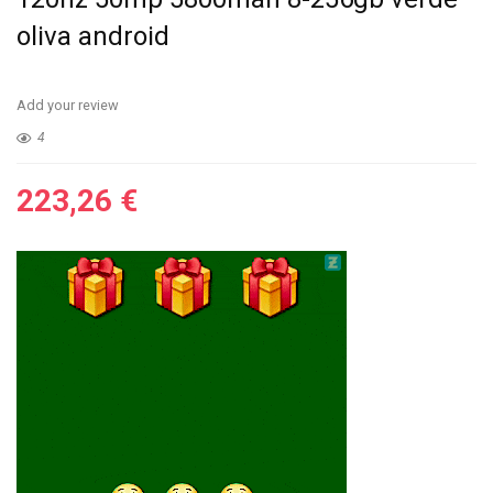
oliva android
Add your review
4
223,26
€