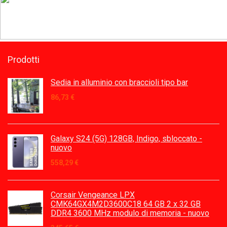
Prodotti
Sedia in alluminio con braccioli tipo bar
86,73
€
Galaxy S24 (5G) 128GB, Indigo, sbloccato -
nuovo
558,29
€
Corsair Vengeance LPX
CMK64GX4M2D3600C18 64 GB 2 x 32 GB
DDR4 3600 MHz modulo di memoria - nuovo