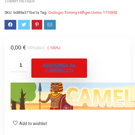
TOMMY HILFIGER
SKU:
6d89a371be1a
Tag:
Orologio Tommy Hilfiger Uomo 1710392
Il
Il
0,00
€
199,00
€
(-100%)
prezzo
prezzo
originale
attuale
AGGIUNGI AL
CARRELLO
era:
è:
199,00 €.
0,00 €.
Add to wishlist