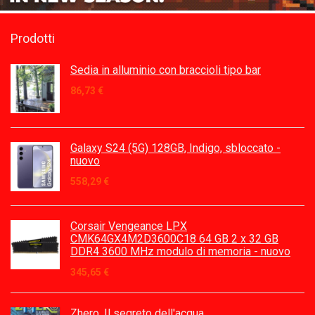
Prodotti
Sedia in alluminio con braccioli tipo bar
86,73
€
Galaxy S24 (5G) 128GB, Indigo, sbloccato -
nuovo
558,29
€
Corsair Vengeance LPX
CMK64GX4M2D3600C18 64 GB 2 x 32 GB
DDR4 3600 MHz modulo di memoria - nuovo
345,65
€
Zhero. Il segreto dell'acqua