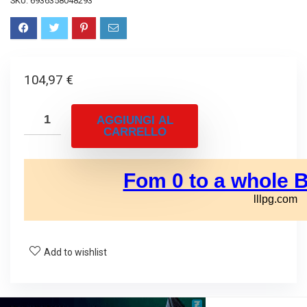
SKU:
6936358048293
104,97
€
AGGIUNGI AL
CARRELLO
Add to wishlist