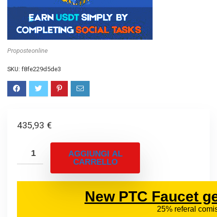
Proposteonline
SKU:
f8fe229d5de3
435,93
€
AGGIUNGI AL
CARRELLO