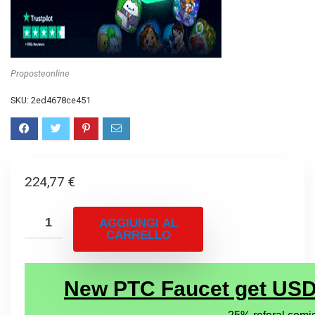
Proposteonline
SKU:
2ed4678ce451
224,77
€
AGGIUNGI AL
CARRELLO