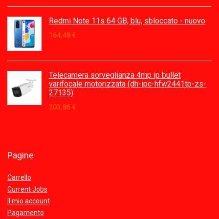
Redmi Note 11s 64 GB, blu, sbloccato - nuovo
164,48
€
Telecamera sorveglianza 4mp ip bullet
varifocale motorizzata (dh-ipc-hfw2441tp-zs-
27135)
203,86
€
Pagine
Carrello
Current Jobs
Il mio account
Pagamento