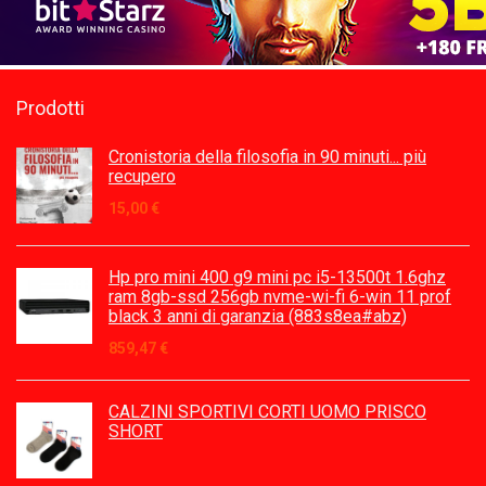
Prodotti
Cronistoria della filosofia in 90 minuti... più
recupero
15,00
€
Hp pro mini 400 g9 mini pc i5-13500t 1.6ghz
ram 8gb-ssd 256gb nvme-wi-fi 6-win 11 prof
black 3 anni di garanzia (883s8ea#abz)
859,47
€
CALZINI SPORTIVI CORTI UOMO PRISCO
SHORT