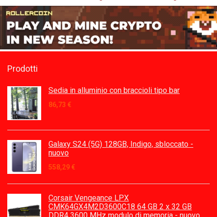
Prodotti
Sedia in alluminio con braccioli tipo bar
86,73
€
Galaxy S24 (5G) 128GB, Indigo, sbloccato -
nuovo
558,29
€
Corsair Vengeance LPX
CMK64GX4M2D3600C18 64 GB 2 x 32 GB
DDR4 3600 MHz modulo di memoria - nuovo