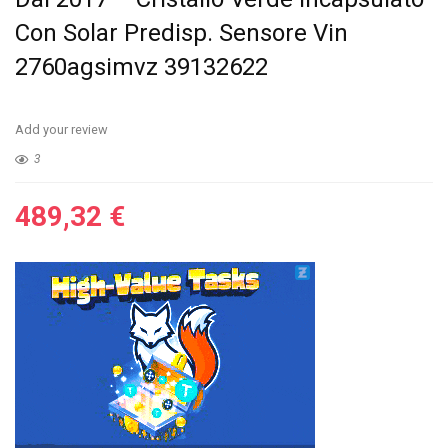
Con Solar Predisp. Sensore Vin
2760agsimvz 39132622
Add your review
3
489,32
€