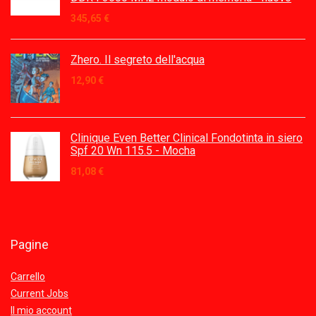
345,65
€
Zhero. Il segreto dell'acqua
12,90
€
Clinique Even Better Clinical Fondotinta in siero
Spf 20 Wn 115.5 - Mocha
81,08
€
Pagine
Carrello
Current Jobs
Il mio account