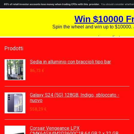
Prodotti
Sedia in alluminio con braccioli tipo bar
86,73
€
Galaxy S24 (5G) 128GB, Indigo, sbloccato -
nuovo
558,29
€
Corsair Vengeance LPX
CMK64GX4M2D3600C18 64 GB 2 x 32 GB