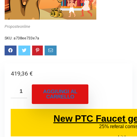
Proposteonline
SKU:
a738ee733e7a
419,36
€
AGGIUNGI AL
CARRELLO