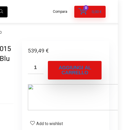
0
Compara
0,00
€
0
2015
539,49
€
 Blu
AGGIUNGI AL
CARRELLO
Add to wishlist