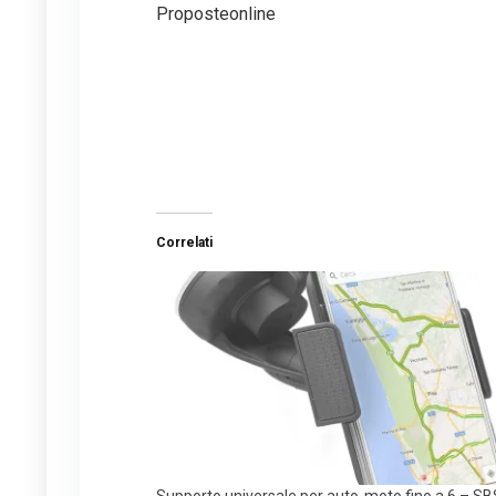
Proposteonline
Correlati
Supporto universale per auto-moto fino a 6 – SB