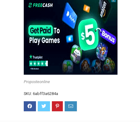
Proposteonline
SKU:
6abff3a6284a