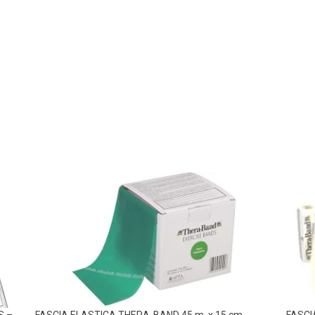
S –
FASCIA ELASTICA THERA-BAND 45 m. x 15 cm.
FASCI