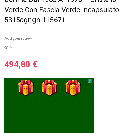
Verde Con Fascia Verde Incapsulato
5315agngn 115671
Add your review
3
494,80
€