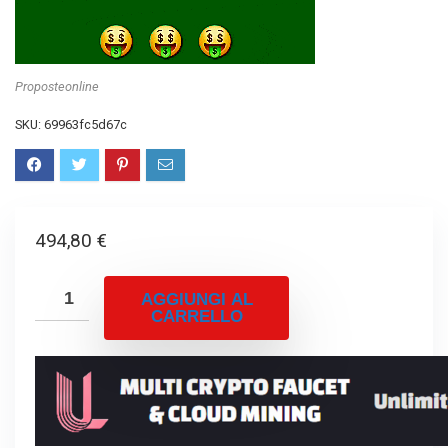
Proposteonline
SKU:
69963fc5d67c
494,80
€
AGGIUNGI AL
CARRELLO