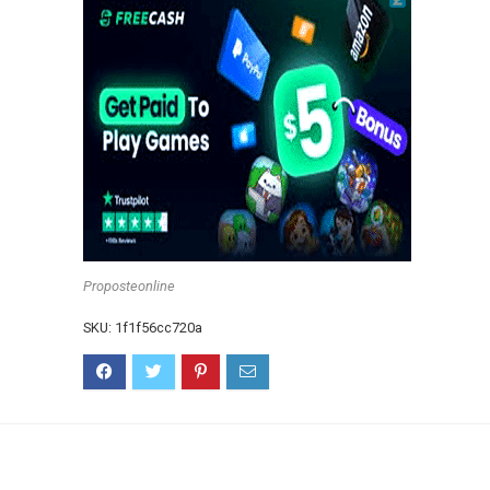
Proposteonline
SKU:
1f1f56cc720a