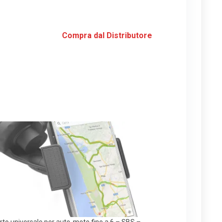
Compra dal Distributore
to universale per auto-moto fino a 6 – SBS –