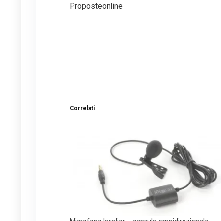
Proposteonline
Correlati
Microfono lavalier – capsula omnidirezionale –