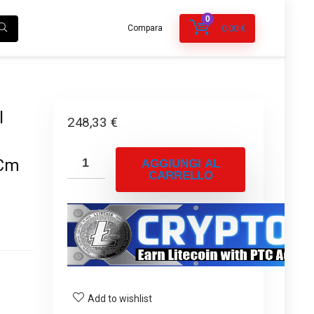
0
Compara
0,00
€
l
248,33
€
 Cm
AGGIUNGI AL
CARRELLO
Add to wishlist