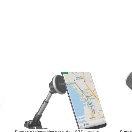
Supporto telescopico per auto – SBS – nuovo
Suppor