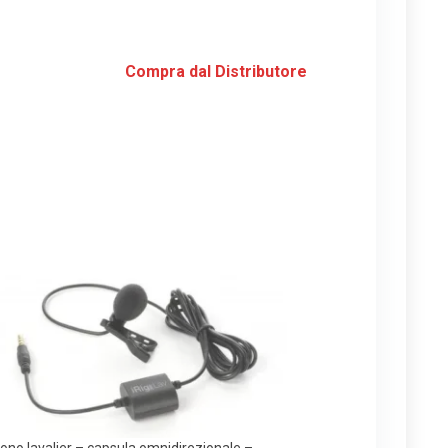
Compra dal Distributore
ono lavalier – capsula omnidirezionale –