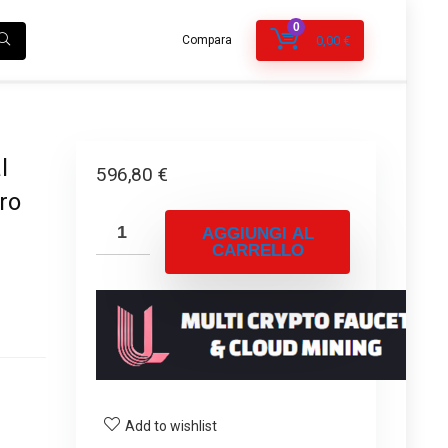
0
Compara
0,00
€
l
596,80
€
aro
AGGIUNGI AL
CARRELLO
Add to wishlist