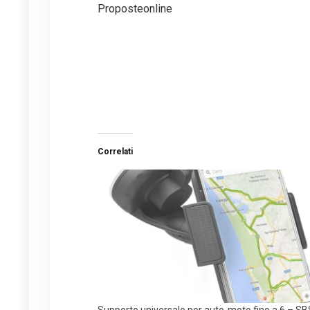
Proposteonline
Correlati
Supporto universale per auto-moto fino a 6 – SB