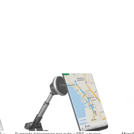
S –
Supporto telescopico per auto – SBS – nuovo
Microf