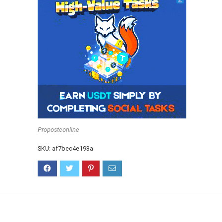
Proposteonline
SKU:
af7bec4e193a