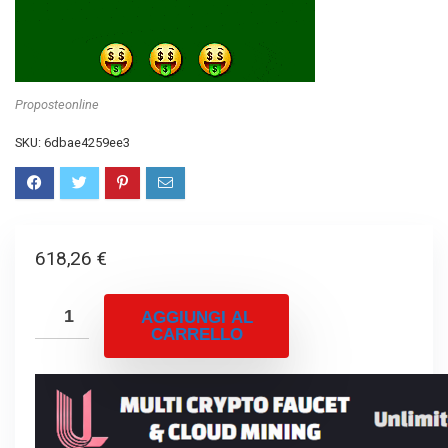
Proposteonline
SKU:
6dbae4259ee3
618,26
€
AGGIUNGI AL
CARRELLO