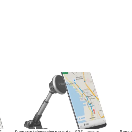
S –
Supporto telescopico per auto – SBS – nuovo
Bandid