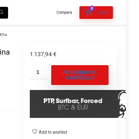
0
Compara
0,00
€
001a
ina
1.137,94
€
o
AGGIUNGI AL
CARRELLO
Add to wishlist