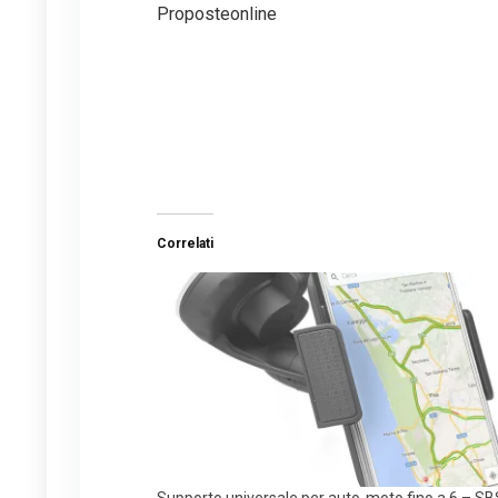
Proposteonline
Correlati
Supporto universale per auto-moto fino a 6 – SB