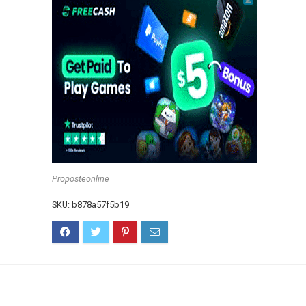
Proposteonline
SKU:
b878a57f5b19