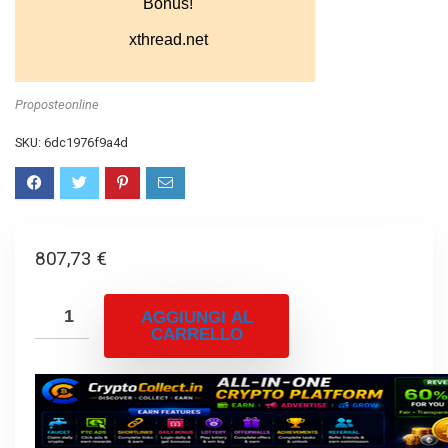
Proposteonline
SKU:
6dc1976f9a4d
807,73
€
AGGIUNGI AL
CARRELLO