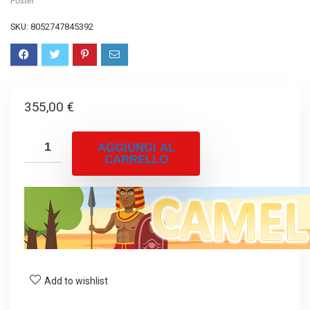
Foster
SKU:
8052747845392
355,00
€
AGGIUNGI AL
CARRELLO
Add to wishlist