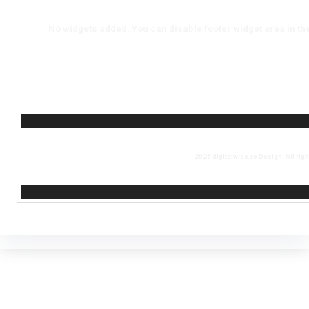
No widgets added. You can disable footer widget area in th
2026 digitalwise.ro Design. All rig