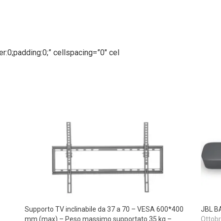
r:0;padding:0;” cellspacing=”0″ cel
Supporto TV inclinabile da 37 a 70 – VESA 600*400
JBL BA
mm (max) – Peso massimo supportato 35 kg –
Ottobr