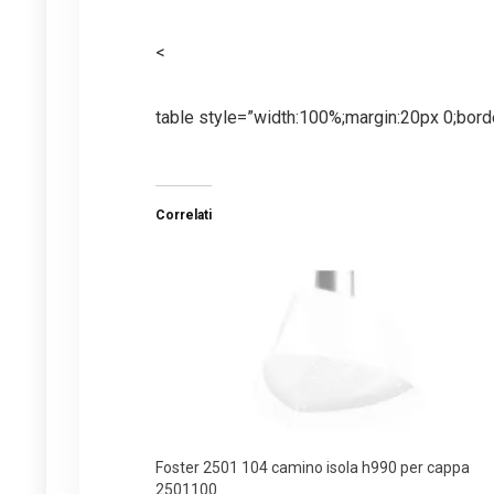
<
table style=”width:100%;margin:20px 0;borde
Correlati
Foster 2501 104 camino isola h990 per cappa
2501100