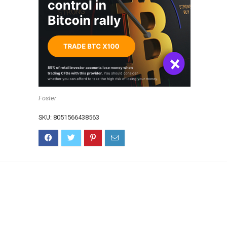
Foster
SKU:
8051566438563