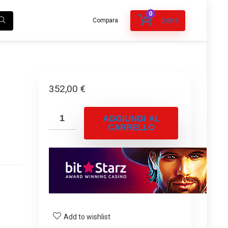
0
Compara
0,00
€
352,00
€
AGGIUNGI AL
CARRELLO
Add to wishlist