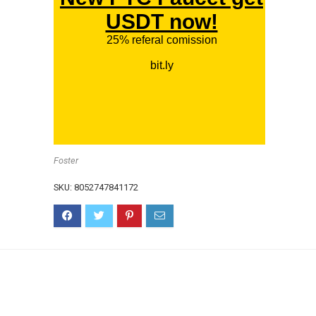
Foster
SKU:
8052747841172