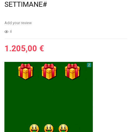
SETTIMANE#
Add your review
6
1.205,00
€