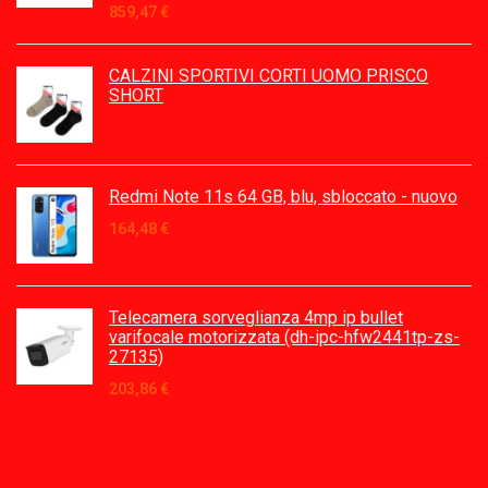
859,47
€
CALZINI SPORTIVI CORTI UOMO PRISCO
SHORT
Redmi Note 11s 64 GB, blu, sbloccato - nuovo
164,48
€
Telecamera sorveglianza 4mp ip bullet
varifocale motorizzata (dh-ipc-hfw2441tp-zs-
27135)
203,86
€