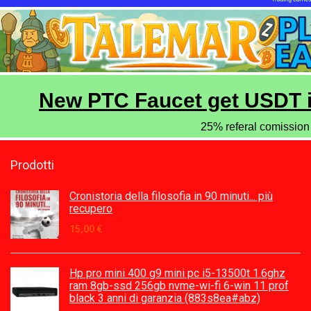
Prodotti
Cronistoria della filosofia in 90 minuti... più
recupero
15,00
€
Hp pro mini 400 g9 mini pc i5-13500t 1.6ghz
ram 8gb-ssd 256gb nvme-wi-fi 6-win 11 prof
black 3 anni di garanzia (883s8ea#abz)