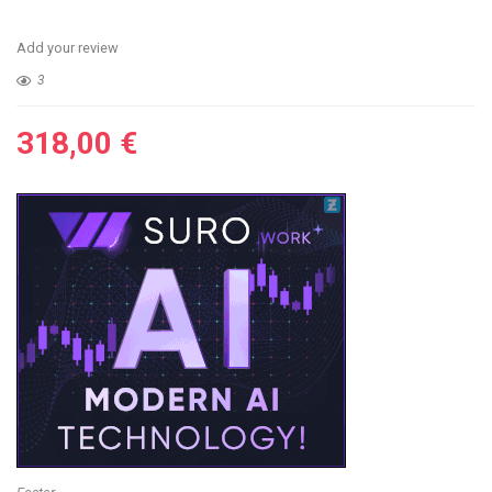
Add your review
3
318,00
€