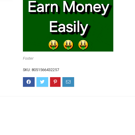
Foster
SKU:
8051566432257