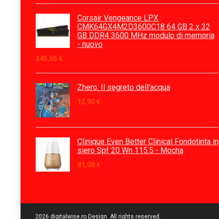
Corsair Vengeance LPX
CMK64GX4M2D3600C18 64 GB 2 x 32
GB DDR4 3600 MHz modulo di memoria
- nuovo
345,65
€
Zhero. Il segreto dell'acqua
12,90
€
Clinique Even Better Clinical Fondotinta in
siero Spf 20 Wn 115.5 - Mocha
81,08
€
2026 digitalwise.ro Design. All rights reserved.