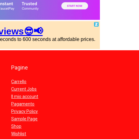
Pagine
Carrello
Current Jobs
Il mio account
Pagamento
Privacy Policy
Sample Page
Shop
Wishlist