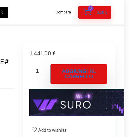
0
Compara
0,00
€
1.441,00
€
NE#
AGGIUNGI AL
CARRELLO
Add to wishlist