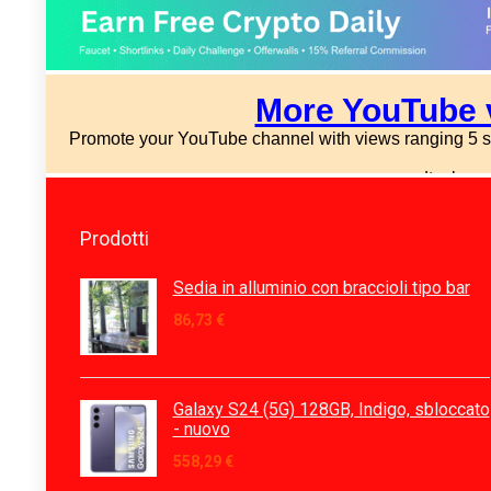
Prodotti
Sedia in alluminio con braccioli tipo bar
86,73
€
Galaxy S24 (5G) 128GB, Indigo, sbloccato
- nuovo
558,29
€