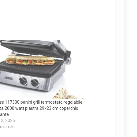
ss 117300 panini grill termostato regolabile
a 2000 watt piastra 29×23 cm coperchio
lante
 2, 2025
lo simile