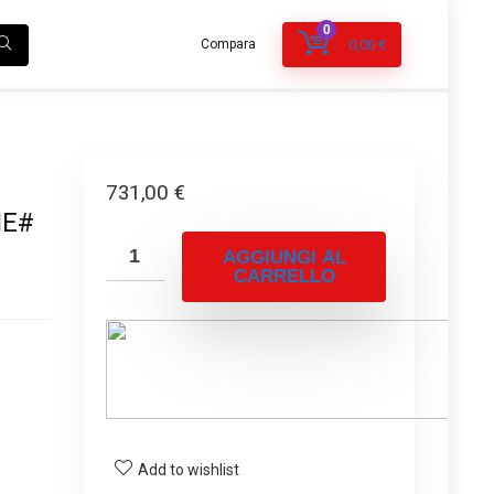
0
Compara
0,00
€
731,00
€
NE#
AGGIUNGI AL
CARRELLO
Add to wishlist