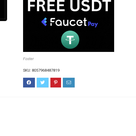
Foster
SKU:
8057968487819