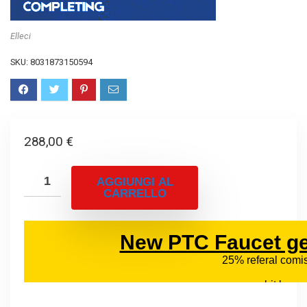
Elleci
SKU:
8031873150594
288,00
€
AGGIUNGI AL
CARRELLO