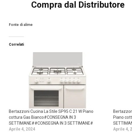
Compra dal Distributore
Fonte di alime
Correlati
Bertazzoni Cucina La Stile SP95 C 21 W Piano
Bertazzon
cottura Gas Bianco#CONSEGNA IN 3
Piano cot
SETTIMANE##CONSEGNA IN 3 SETTIMANE#
SETTIMA
Aprile 4, 2024
Aprile 4, 