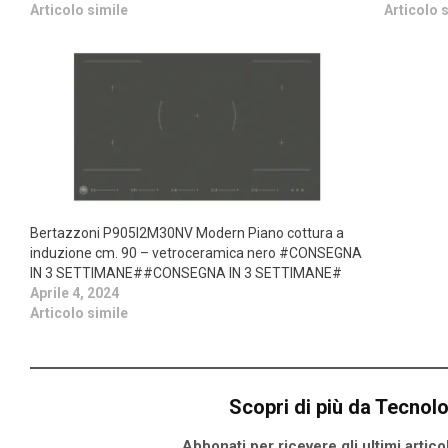
Articolo simile
Articolo 
Bertazzoni P905I2M30NV Modern Piano cottura a
induzione cm. 90 – vetroceramica nero #CONSEGNA
IN 3 SETTIMANE##CONSEGNA IN 3 SETTIMANE#
Aprile 4, 2024
Articolo simile
Scopri di più da Tecnol
Abbonati per ricevere gli ultimi articoli