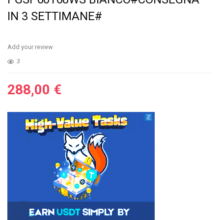
IN 3 SETTIMANE#
Add your review
3
288,00
€