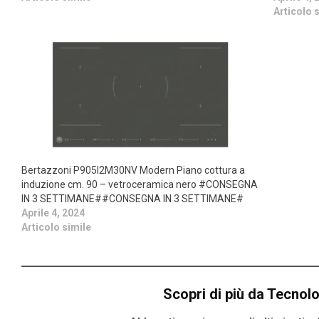
Articolo 
Bertazzoni P905I2M30NV Modern Piano cottura a
induzione cm. 90 – vetroceramica nero #CONSEGNA
IN 3 SETTIMANE##CONSEGNA IN 3 SETTIMANE#
Aprile 4, 2024
Articolo simile
Scopri di più da Tecnol