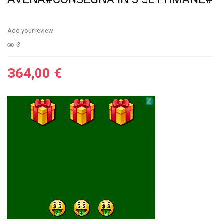
Add your review
3
364,00
€