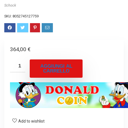
Schock
SKU:
8052745127759
364,00
€
AGGIUNGI AL
CARRELLO
Add to wishlist