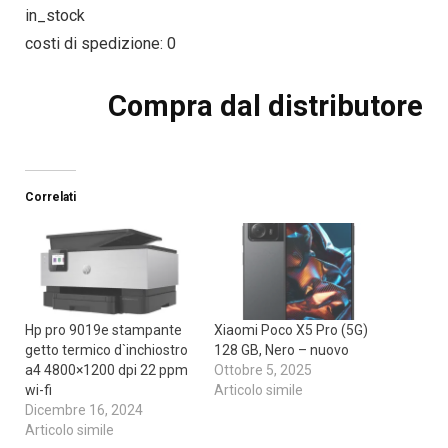
in_stock
costi di spedizione: 0
Compra dal distributore
Correlati
Hp pro 9019e stampante
Xiaomi Poco X5 Pro (5G)
getto termico d`inchiostro
128 GB, Nero – nuovo
a4 4800×1200 dpi 22 ppm
Ottobre 5, 2025
wi-fi
Articolo simile
Dicembre 16, 2024
Articolo simile