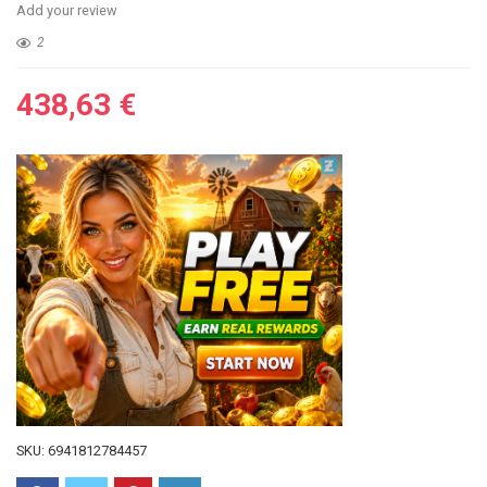
Add your review
2
438,63
€
SKU:
6941812784457