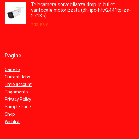
Telecamera sorveglianza 4mp ip bullet
varifocale motorizzata (dh-ipc-hfw2441tp-zs-
27135)
203,86
€
Pagine
Carrello
Current Jobs
Il mio account
Pagamento
Privacy Policy
Sample Page
Shop
Wishlist