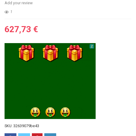
Add your review
1
627,73
€
SKU:
32639079be43