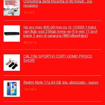
Cronistoria della filosofia in 90 minuti... più
recupero
15,00
€
Hp pro mini 400 g9 mini pc i5-13500t 1.6ghz
ram 8gb-ssd 256gb nvme-wi-fi 6-win 11 prof
black 3 anni di garanzia (883s8ea#abz)
859,47
€
CALZINI SPORTIVI CORTI UOMO PRISCO
SHORT
Redmi Note 11s 64 GB, blu, sbloccato - nuovo
164,48
€