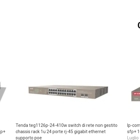
Tenda teg1126p-24-410w switch di rete non gestito
Ip-com
fp+
chassis rack 1u 24 porte rj-45 gigabit ethernet
sfp+ 1
supporto poe
Luglio