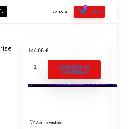
0
Compara
0,00
€
rise
144,68
€
AGGIUNGI AL
CARRELLO
Add to wishlist