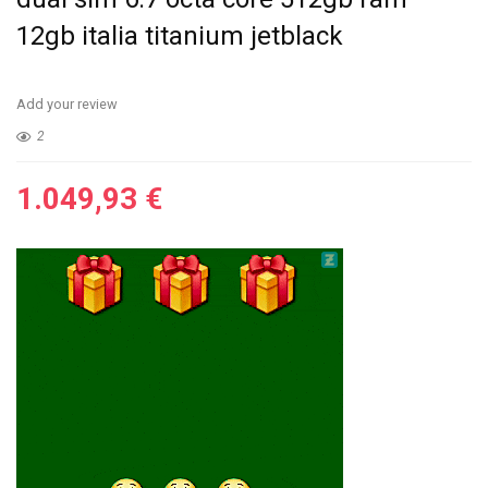
12gb italia titanium jetblack
Add your review
2
1.049,93
€