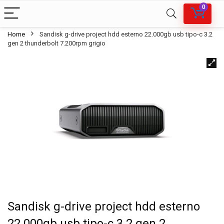
0
Home
Sandisk g-drive project hdd esterno 22.000gb usb tipo-c 3.2
gen 2 thunderbolt 7.200rpm grigio
Sandisk g-drive project hdd esterno
22.000gb usb tipo-c 3.2 gen 2