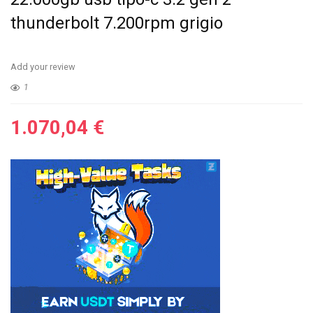
thunderbolt 7.200rpm grigio
Add your review
1
1.070,04
€