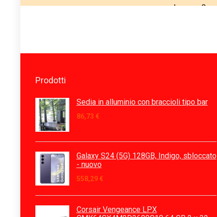
Prodotti
Sedia in alluminio con braccioli tipo bar
86,73
€
Galaxy S24 (5G) 128GB, Indigo, sbloccato
- nuovo
558,29
€
Corsair Vengeance LPX