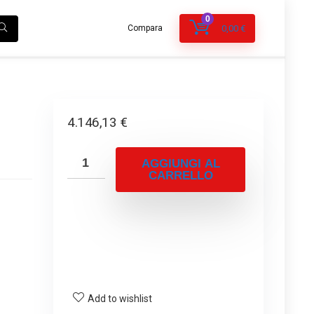
0
Compara
0,00
€
4.146,13
€
AGGIUNGI AL
CARRELLO
Add to wishlist