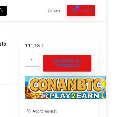
0
Compara
0,00
€
atx
111,18
€
AGGIUNGI AL
CARRELLO
Add to wishlist