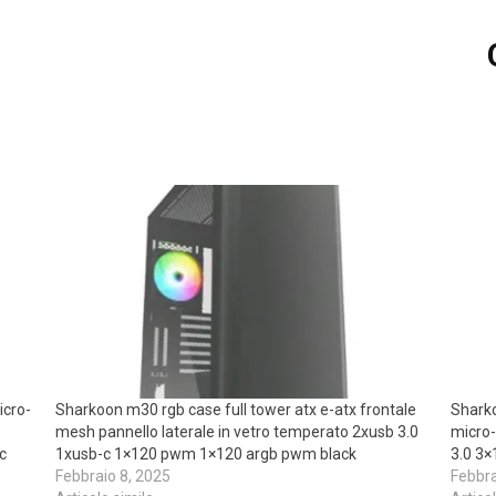
icro-
Sharkoon m30 rgb case full tower atx e-atx frontale
Sharko
mesh pannello laterale in vetro temperato 2xusb 3.0
micro-
c
1xusb-c 1×120 pwm 1×120 argb pwm black
3.0 3×
Febbraio 8, 2025
Febbra