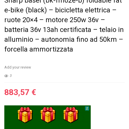
Sharp basel (bk-fm02e-b) foldable fat
e-bike (black) – bicicletta elettrica –
ruote 20×4 – motore 250w 36v –
batteria 36v 13ah certificata – telaio in
alluminio – autonomia fino ad 50km –
forcella ammortizzata
Add your review
3
883,57
€