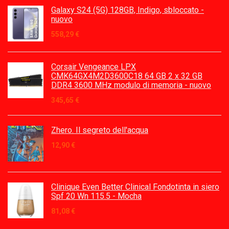
Galaxy S24 (5G) 128GB, Indigo, sbloccato -
nuovo
558,29
€
Corsair Vengeance LPX
CMK64GX4M2D3600C18 64 GB 2 x 32 GB
DDR4 3600 MHz modulo di memoria - nuovo
345,65
€
Zhero. Il segreto dell'acqua
12,90
€
Clinique Even Better Clinical Fondotinta in siero
Spf 20 Wn 115.5 - Mocha
81,08
€