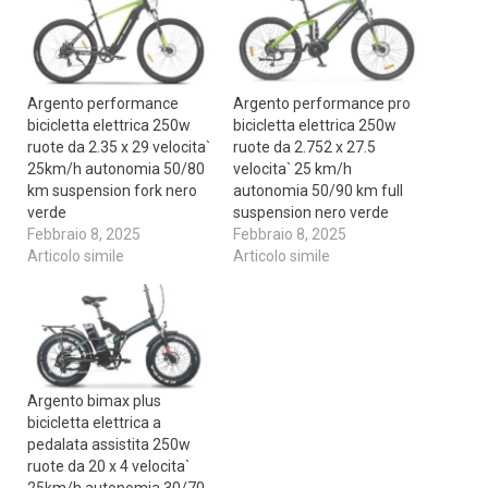
Argento performance
Argento performance pro
bicicletta elettrica 250w
bicicletta elettrica 250w
ruote da 2.35 x 29 velocita`
ruote da 2.752 x 27.5
25km/h autonomia 50/80
velocita` 25 km/h
km suspension fork nero
autonomia 50/90 km full
verde
suspension nero verde
Febbraio 8, 2025
Febbraio 8, 2025
Articolo simile
Articolo simile
Argento bimax plus
bicicletta elettrica a
pedalata assistita 250w
ruote da 20 x 4 velocita`
25km/h autonomia 30/70