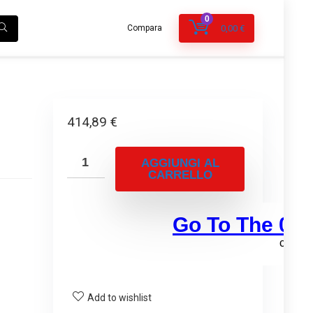
0
Compara
0,00
€
414,89
€
AGGIUNGI AL
CARRELLO
Add to wishlist