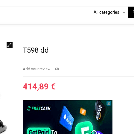
All categories
T598 dd
Add your review
414,89
€