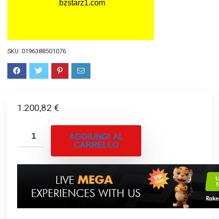
SKU:
0196388501076
1.200,82
€
AGGIUNGI AL
CARRELLO