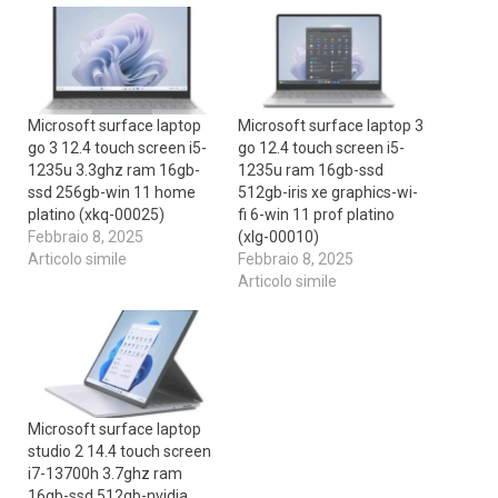
Microsoft surface laptop
Microsoft surface laptop 3
go 3 12.4 touch screen i5-
go 12.4 touch screen i5-
1235u 3.3ghz ram 16gb-
1235u ram 16gb-ssd
ssd 256gb-win 11 home
512gb-iris xe graphics-wi-
platino (xkq-00025)
fi 6-win 11 prof platino
Febbraio 8, 2025
(xlg-00010)
Articolo simile
Febbraio 8, 2025
Articolo simile
Microsoft surface laptop
studio 2 14.4 touch screen
i7-13700h 3.7ghz ram
16gb-ssd 512gb-nvidia