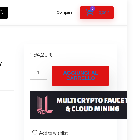
0
Compara
0,00
€
194,20
€
y
AGGIUNGI AL
CARRELLO
Add to wishlist