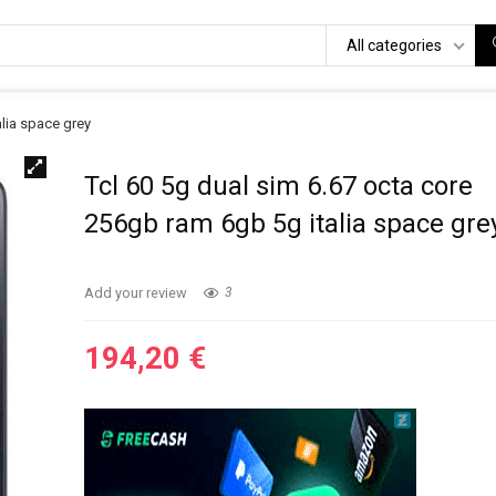
All categories
alia space grey
Tcl 60 5g dual sim 6.67 octa core
256gb ram 6gb 5g italia space gre
Add your review
3
194,20
€