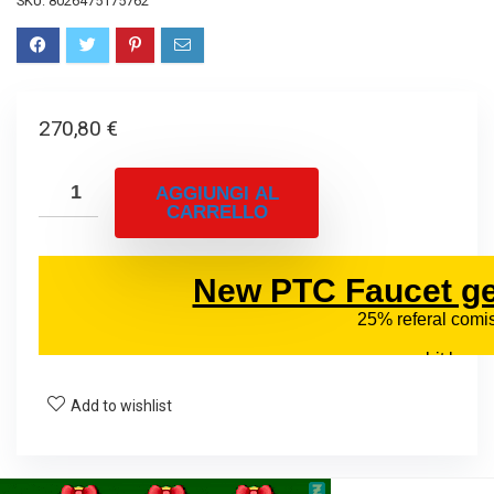
SKU:
8026475175762
270,80
€
AGGIUNGI AL
CARRELLO
Add to wishlist