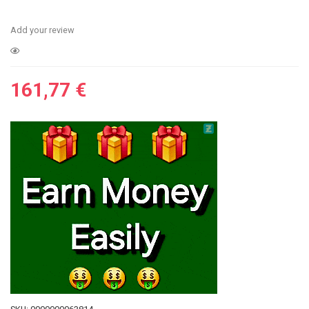
Add your review
161,77
€