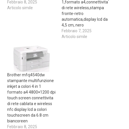
Febbraio 8, 2025
1,formato a4,connettivita`
Articolo simile
di rete wireless,stampa
fronte-retro
automatica,display lcd da
4,5 cm, nero
Febbraio 7, 2025
Articolo simile
Brother mfcj4540dw
stampante multifunzione
inkjet a colori 4 in 1
formato a4 4800×1200 dpi
touch screen connettivita
di rete cablata e wireless
nfc display lcd a colori
touchscreen da 6.8 cm
biancoreen
Febbraio 8, 2025