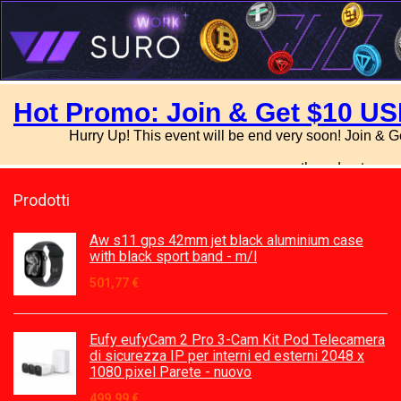
Prodotti
Aw s11 gps 42mm jet black aluminium case
with black sport band - m/l
501,77
€
Eufy eufyCam 2 Pro 3-Cam Kit Pod Telecamera
di sicurezza IP per interni ed esterni 2048 x
1080 pixel Parete - nuovo
499,99
€