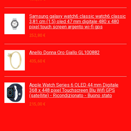
Samsung galaxy watch6 classic watch6 classic
3,81 cm (1.5) oled 47 mm digitale 480 x 480
pixel touch screen argento wi-fi gps
252,80
€
Anello Donna Oro Giallo GL100882
435,60
€
Apple Watch Series 6 OLED 44 mm Digitale
368 x 448 pixel Touchscreen Blu Wifi GPS
(satellite) - Ricondizionato - Buono stato
215,00
€