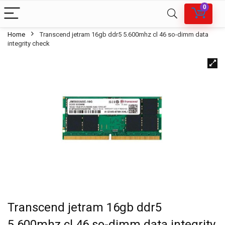
0
Home
Transcend jetram 16gb ddr5 5.600mhz cl 46 so-dimm data
integrity check
Transcend jetram 16gb ddr5
5.600mhz cl 46 so-dimm data integrity