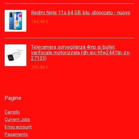
Redmi Note 11s 64 GB, blu, sbloccato - nuovo
164,48
€
Telecamera sorveglianza 4mp ip bullet
varifocale motorizzata (dh-ipc-hfw2441tp-zs-
27135)
203,86
€
Pagine
Carrello
Current Jobs
Il mio account
Pagamento