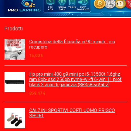
Prodotti
Cronistoria della filosofia in 90 minuti... più
recupero
15,00
€
Hp pro mini 400 g9 mini pc i5-13500t 1.6ghz
ram 8gb-ssd 256gb nvme-wi-fi 6-win 11 prof
black 3 anni di garanzia (883s8ea#abz)
859,47
€
CALZINI SPORTIVI CORTI UOMO PRISCO
SHORT