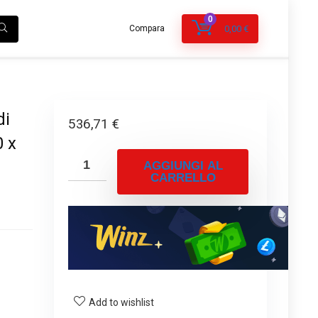
0
Compara
0,00
€
di
536,71
€
0 x
AGGIUNGI AL
CARRELLO
Add to wishlist