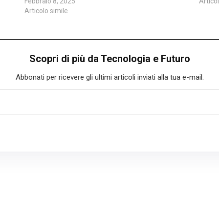
Febbraio 8, 2025
Artico
Articolo simile
Scopri di più da Tecnologia e Futuro
Abbonati per ricevere gli ultimi articoli inviati alla tua e-mail.