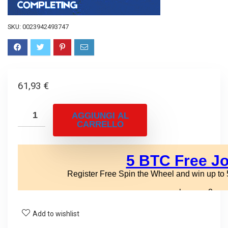
SKU:
0023942493747
61,93
€
AGGIUNGI AL
CARRELLO
Add to wishlist