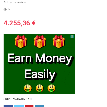
Add your review
5
4.255,36
€
SKU:
0767041026733