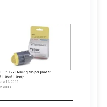
106r01273 toner giallo per phaser
6110b/6110mfp
bre 17, 2024
lo simile