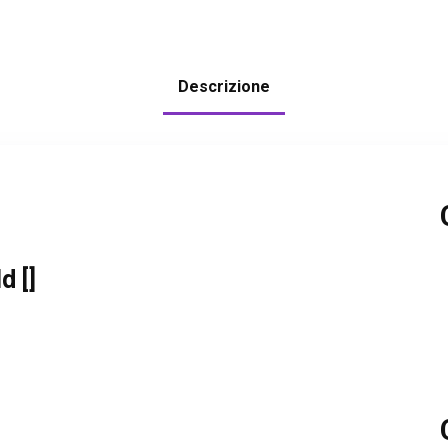
Descrizione
d []