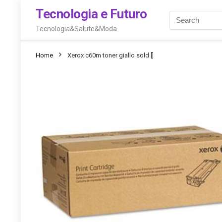
Tecnologia e Futuro
Tecnologia&Salute&Moda
Home
Xerox c60m toner giallo sold []