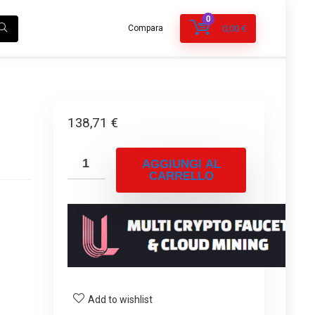
0
Compara
0,00
€
138,71
€
AGGIUNGI AL
CARRELLO
Add to wishlist