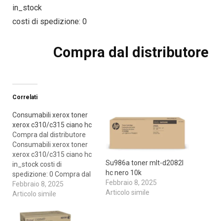
in_stock
costi di spedizione: 0
Compra dal distributore
Correlati
Consumabili xerox toner
xerox c310/c315 ciano hc
Compra dal distributore
Consumabili xerox toner
xerox c310/c315 ciano hc
Su986a toner mlt-d2082l
in_stock costi di
hc nero 10k
spedizione: 0 Compra dal
Febbraio 8, 2025
distributore
Febbraio 8, 2025
Articolo simile
Articolo simile